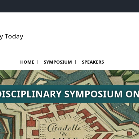
ty Today
Ouvrir le sous menu de Symposium
Ouvrir le sous menu de S
HOME
SYMPOSIUM
SPEAKERS
DISCIPLINARY SYMPOSIUM ON